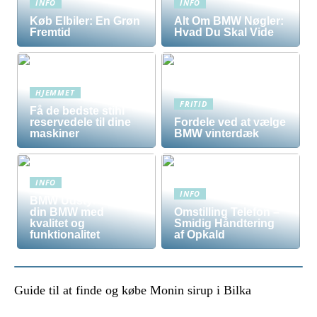
INFO
INFO
Køb Elbiler: En Grøn
Alt Om BMW Nøgler:
Fremtid
Hvad Du Skal Vide
HJEMMET
FRITID
Få de bedste stihl
reservedele til dine
Fordele ved at vælge
maskiner
BMW vinterdæk
INFO
INFO
BMW Udstyr – Tilpas
din BMW med
Omstilling Telefon –
kvalitet og
Smidig Håndtering
funktionalitet
af Opkald
Guide til at finde og købe Monin sirup i Bilka