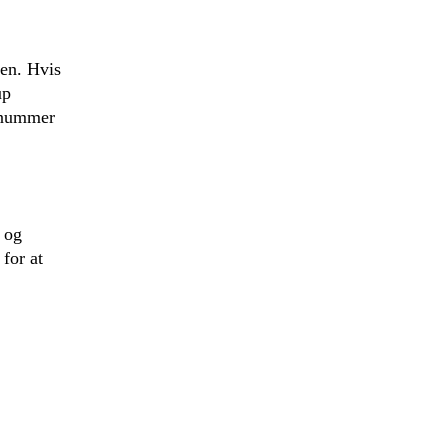
ken. Hvis
up
denummer
 og
 for at