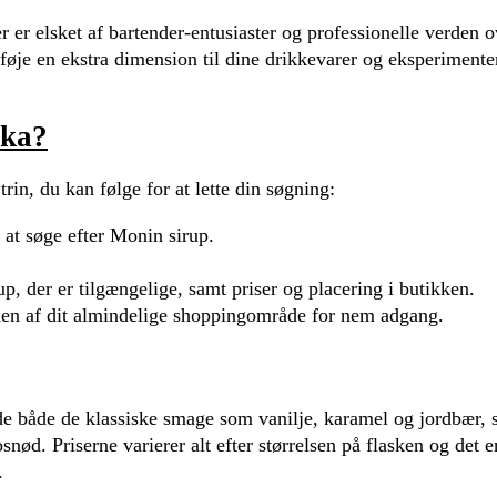
 er elsket af bartender-entusiaster og professionelle verden o
lføje en ekstra dimension til dine drikkevarer og eksperiment
lka?
rin, du kan følge for at lette din søgning:
 at søge efter Monin sirup.
up, der er tilgængelige, samt priser og placering i butikken.
den af dit almindelige shoppingområde for nem adgang.
nde både de klassiske smage som vanilje, karamel og jordbær, 
ød. Priserne varierer alt efter størrelsen på flasken og det e
.