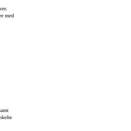
ver.
ere med
samt
nkelte