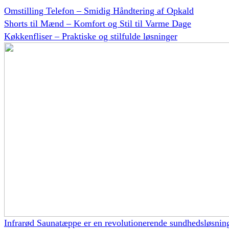
Omstilling Telefon – Smidig Håndtering af Opkald
Shorts til Mænd – Komfort og Stil til Varme Dage
Køkkenfliser – Praktiske og stilfulde løsninger
Infrarød Saunatæppe er en revolutionerende sundhedsløsnin