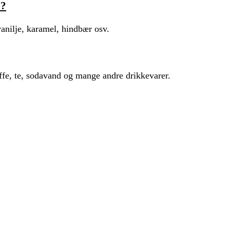
p?
vanilje, karamel, hindbær osv.
kaffe, te, sodavand og mange andre drikkevarer.