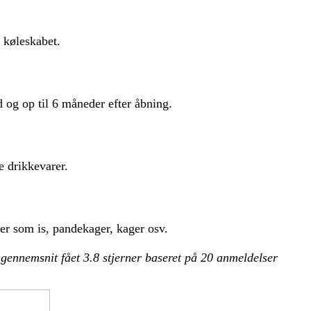
i køleskabet.
d og op til 6 måneder efter åbning.
e drikkevarer.
rter som is, pandekager, kager osv.
i gennemsnit fået
3.8
stjerner baseret på
20
anmeldelser