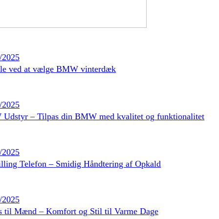
/2025
le ved at vælge BMW vinterdæk
/2025
dstyr – Tilpas din BMW med kvalitet og funktionalitet
/2025
lling Telefon – Smidig Håndtering af Opkald
/2025
s til Mænd – Komfort og Stil til Varme Dage