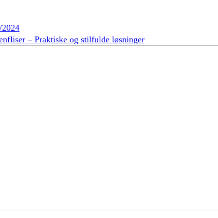
/2024
nfliser – Praktiske og stilfulde løsninger