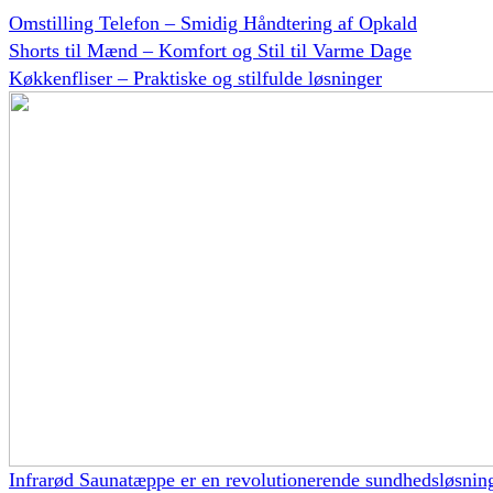
Omstilling Telefon – Smidig Håndtering af Opkald
Shorts til Mænd – Komfort og Stil til Varme Dage
Køkkenfliser – Praktiske og stilfulde løsninger
Infrarød Saunatæppe er en revolutionerende sundhedsløsnin