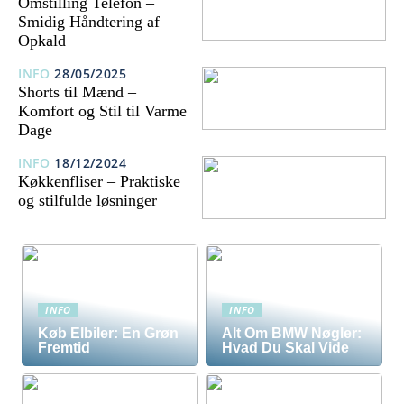
Omstilling Telefon –
Smidig Håndtering af
Opkald
INFO
28/05/2025
Shorts til Mænd –
Komfort og Stil til Varme
Dage
INFO
18/12/2024
Køkkenfliser – Praktiske
og stilfulde løsninger
INFO
INFO
Køb Elbiler: En Grøn
Alt Om BMW Nøgler:
Fremtid
Hvad Du Skal Vide