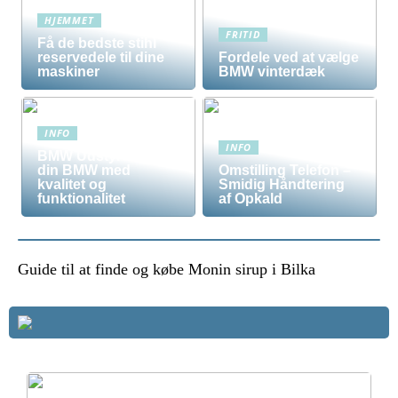
HJEMMET
FRITID
Få de bedste stihl
reservedele til dine
Fordele ved at vælge
maskiner
BMW vinterdæk
INFO
INFO
BMW Udstyr – Tilpas
din BMW med
Omstilling Telefon –
kvalitet og
Smidig Håndtering
funktionalitet
af Opkald
Guide til at finde og købe Monin sirup i Bilka