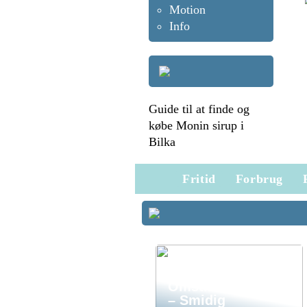
Motion
Info
Guide til at finde og
købe Monin sirup i
Bilka
Fritid
Forbrug
Omstilling Telefon
– Smidig