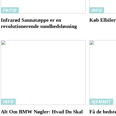
FRITID
INFO
Infrarød Saunatæppe er en
Køb Elbile
revolutionerende sundhedsløsning
INFO
HJEMMET
Alt Om BMW Nøgler: Hvad Du Skal
Få de bedste