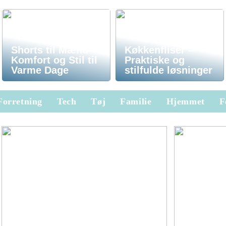
Shorts til Mænd –
Køkkenfliser –
Komfort og Stil til
Praktiske og
Varme Dage
stilfulde løsninger
Forretning
Tech
Tøj
Familie
Hjemmet
F