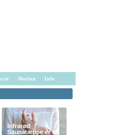
erie
Motion
Info
Infrarød
Saunatæppe er en