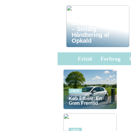
Omstilling Telefon
– Smidig
Håndtering af
Opkald
Fritid
Forbrug
INFO
Køb Elbiler: En
Grøn Fremtid
INFO