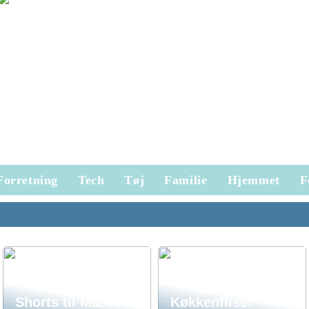
Forretning
Tech
Tøj
Familie
Hjemmet
F
Shorts til Mænd –
Køkkenfliser –