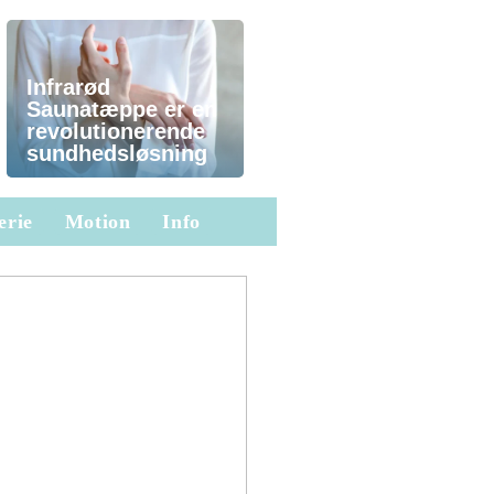
Infrarød
Saunatæppe er en
revolutionerende
sundhedsløsning
erie
Motion
Info