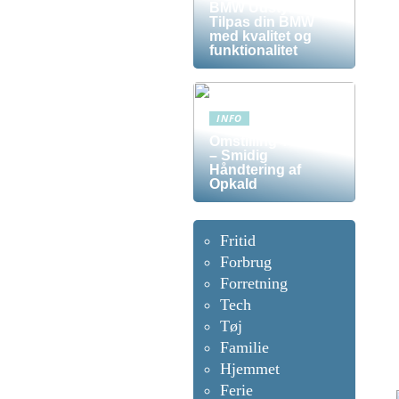
BMW Udstyr –
Tilpas din BMW
med kvalitet og
funktionalitet
INFO
Omstilling Telefon
– Smidig
Håndtering af
Opkald
Fritid
Forbrug
Forretning
Tech
Tøj
Familie
Hjemmet
Ferie