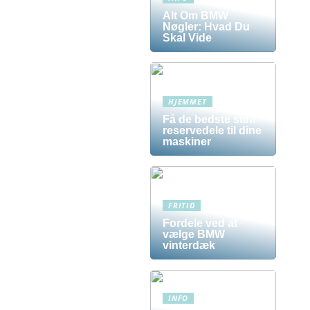
Alt Om BMW
Nøgler: Hvad Du
Skal Vide
HJEMMET
Få de bedste stihl
reservedele til dine
maskiner
FRITID
Fordele ved at
vælge BMW
vinterdæk
INFO