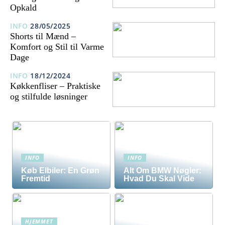
Opkald
INFO
28/05/2025
Shorts til Mænd –
Komfort og Stil til Varme
Dage
INFO
18/12/2024
Køkkenfliser – Praktiske
og stilfulde løsninger
INFO
INFO
Køb Elbiler: En Grøn
Alt Om BMW Nøgler:
Fremtid
Hvad Du Skal Vide
HJEMMET