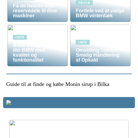
FRITID
Få de bedste stihl
reservedele til dine
Fordele ved at vælge
maskiner
BMW vinterdæk
INFO
INFO
BMW Udstyr – Tilpas
din BMW med
Omstilling Telefon –
kvalitet og
Smidig Håndtering
funktionalitet
af Opkald
Guide til at finde og købe Monin sirup i Bilka