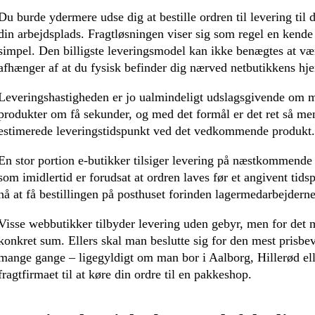
Du burde ydermere udse dig at bestille ordren til levering til di
din arbejdsplads. Fragtløsningen viser sig som regel en kende
simpel. Den billigste leveringsmodel kan ikke benægtes at vær
afhænger af at du fysisk befinder dig nærved netbutikkens hj
Leveringshastigheden er jo ualmindeligt udslagsgivende om m
produkter om få sekunder, og med det formål er det ret så me
estimerede leveringstidspunkt ved det vedkommende produkt.
En stor portion e-butikker tilsiger levering på næstkommende
som imidlertid er forudsat at ordren laves før et angivent tids
nå at få bestillingen på posthuset forinden lagermedarbejdern
Visse webbutikker tilbyder levering uden gebyr, men for det 
konkret sum. Ellers skal man beslutte sig for den mest prisbev
mange gange – ligegyldigt om man bor i Aalborg, Hillerød ell
fragtfirmaet til at køre din ordre til en pakkeshop.