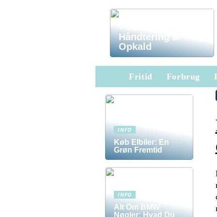
Omstilling Telefon
– Smidig
Håndtering af
Opkald
Fritid
Forbrug
INFO
Køb Elbiler: En
Grøn Fremtid
INFO
Alt Om BMW
Nøgler: Hvad Du