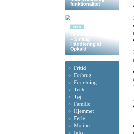
funktionalitet
INFO
Omstilling Telefon
– Smidig
Håndtering af
Opkald
Fritid
Forbrug
Forretning
Tech
Tøj
Familie
Hjemmet
Ferie
Motion
Info