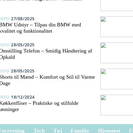
INFO
27/08/2025
BMW Udstyr – Tilpas din BMW med
kvalitet og funktionalitet
INFO
28/05/2025
Omstilling Telefon – Smidig Håndtering af
Opkald
INFO
28/05/2025
Shorts til Mænd – Komfort og Stil til Varme
Dage
INFO
18/12/2024
Køkkenfliser – Praktiske og stilfulde
løsninger
Forretning
Tech
Tøj
Familie
Hjemmet
F