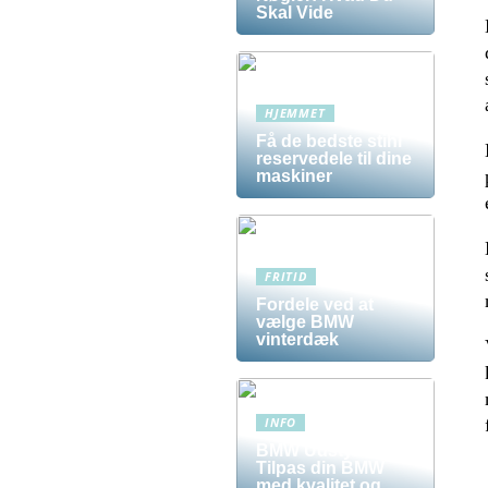
Skal Vide
HJEMMET
Få de bedste stihl
reservedele til dine
maskiner
FRITID
Fordele ved at
vælge BMW
vinterdæk
INFO
BMW Udstyr –
Tilpas din BMW
med kvalitet og