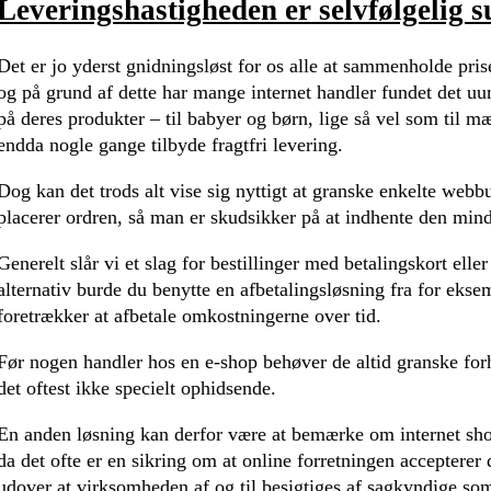
Leveringshastigheden er selvfølgelig
Det er jo yderst gnidningsløst for os alle at sammenholde prise
og på grund af dette har mange internet handler fundet det uun
på deres produkter – til babyer og børn, lige så vel som til m
endda nogle gange tilbyde fragtfri levering.
Dog kan det trods alt vise sig nyttigt at granske enkelte webbu
placerer ordren, så man er skudsikker på at indhente den minds
Generelt slår vi et slag for bestillinger med betalingskort el
alternativ burde du benytte en afbetalingsløsning fra for ekse
foretrækker at afbetale omkostningerne over tid.
Før nogen handler hos en e-shop behøver de altid granske forh
det oftest ikke specielt ophidsende.
En anden løsning kan derfor være at bemærke om internet sh
da det ofte er en sikring om at online forretningen accepterer d
udover at virksomheden af og til besigtiges af sagkyndige s