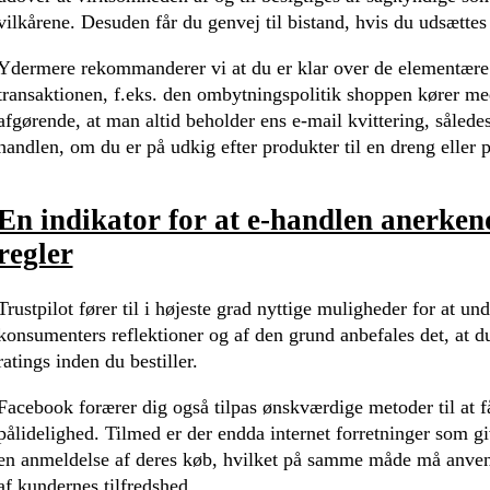
vilkårene. Desuden får du genvej til bistand, hvis du udsætte
Ydermere rekommanderer vi at du er klar over de elementære 
transaktionen, f.eks. den ombytningspolitik shoppen kører m
afgørende, at man altid beholder ens e-mail kvittering, således
handlen, om du er på udkig efter produkter til en dreng eller p
En indikator for at e-handlen anerkend
regler
Trustpilot fører til i højeste grad nyttige muligheder for at un
konsumenters reflektioner og af den grund anbefales det, at du
ratings inden du bestiller.
Facebook forærer dig også tilpas ønskværdige metoder til at f
pålidelighed. Tilmed er der endda internet forretninger som gi
en anmeldelse af deres køb, hvilket på samme måde må anvende
af kundernes tilfredshed.