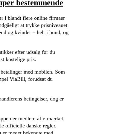
 super bestemmende
r i blandt flere online firmaer
dgåeligt at trykke prisniveauet
ænd og kvinder – helt i bund, og
tikker efter udsalg før du
t kostelige pris.
ler betalinger med mobilen. Som
mpel ViaBill, forudsat du
andlerens betingelser, dog er
oppen er medlem af e-mærket,
e officielle danske regler,
om er meget bekendte med