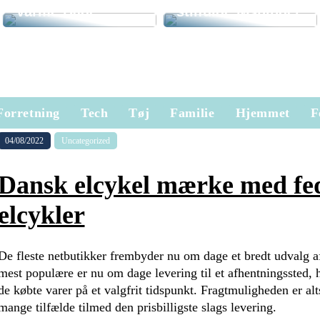
Varme Dage
stilfulde løsninger
Forretning
Tech
Tøj
Familie
Hjemmet
F
04/08/2022
Uncategorized
Dansk elcykel mærke med fe
elcykler
De fleste netbutikker frembyder nu om dage et bredt udvalg af
mest populære er nu om dage levering til et afhentningssted, h
de købte varer på et valgfrit tidspunkt. Fragtmuligheden er alt
mange tilfælde tilmed den prisbilligste slags levering.