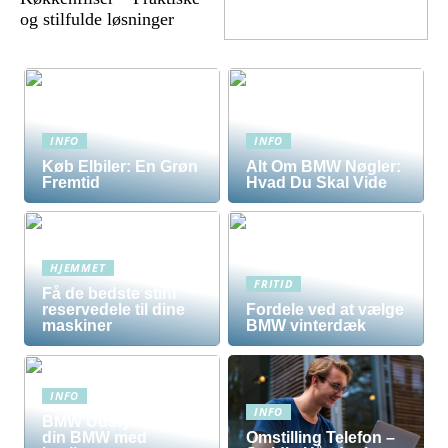
og stilfulde løsninger
INFO
INFO
Køb Elbiler: En Grøn
Alt Om BMW Nøgler:
Fremtid
Hvad Du Skal Vide
HJEMMET
FRITID
Få de bedste stihl
reservedele til dine
Fordele ved at vælge
maskiner
BMW vinterdæk
INFO
INFO
BMW Udstyr – Tilpas
din BMW med
Omstilling Telefon –