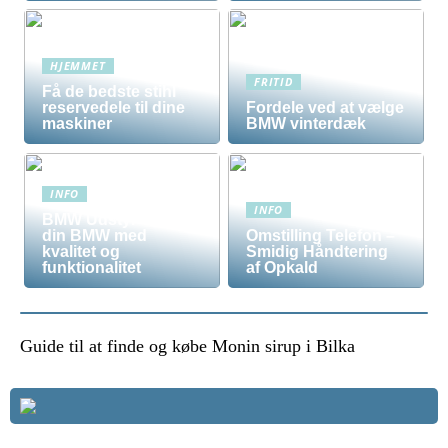
HJEMMET
FRITID
Få de bedste stihl
reservedele til dine
Fordele ved at vælge
maskiner
BMW vinterdæk
INFO
INFO
BMW Udstyr – Tilpas
din BMW med
Omstilling Telefon –
kvalitet og
Smidig Håndtering
funktionalitet
af Opkald
Guide til at finde og købe Monin sirup i Bilka