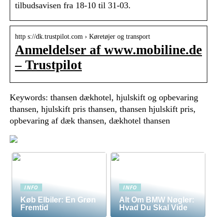
tilbudsavisen fra 18-10 til 31-03.
http s://dk.trustpilot.com › Køretøjer og transport
Anmeldelser af www.mobiline.de
– Trustpilot
Keywords: thansen dækhotel, hjulskift og opbevaring
thansen, hjulskift pris thansen, thansen hjulskift pris,
opbevaring af dæk thansen, dækhotel thansen
INFO
INFO
Køb Elbiler: En Grøn
Alt Om BMW Nøgler:
Fremtid
Hvad Du Skal Vide