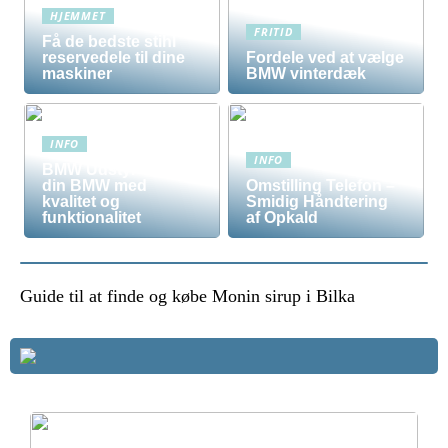
HJEMMET
FRITID
Få de bedste stihl
reservedele til dine
Fordele ved at vælge
maskiner
BMW vinterdæk
INFO
INFO
BMW Udstyr – Tilpas
din BMW med
Omstilling Telefon –
kvalitet og
Smidig Håndtering
funktionalitet
af Opkald
Guide til at finde og købe Monin sirup i Bilka