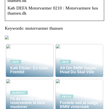
thansen.dk
Køb DEFA Motorvarmer 0210 : Motorvarmere hos
thansen.dk
Keywords: motorvarmer thansen
INFO
INFO
Køb Elbiler: En Grøn
Alt Om BMW Nøgler:
Fremtid
Hvad Du Skal Vide
HJEMMET
FRITID
Få de bedste stihl
reservedele til dine
Fordele ved at vælge
maskiner
BMW vinterdæk