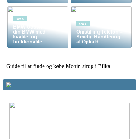
INFO
INFO
BMW Udstyr – Tilpas
din BMW med
Omstilling Telefon –
kvalitet og
Smidig Håndtering
funktionalitet
af Opkald
Guide til at finde og købe Monin sirup i Bilka