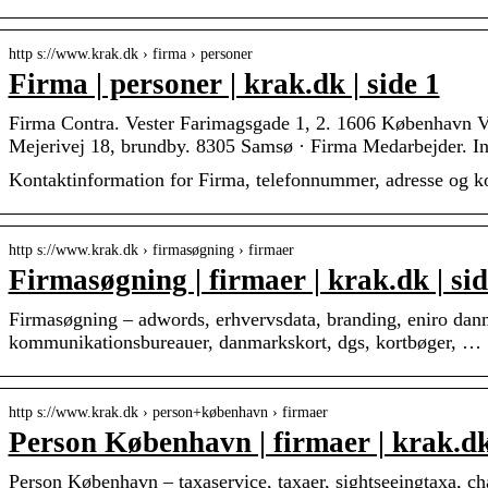
http s://www.krak.dk › firma › personer
Firma | personer | krak.dk | side 1
Firma Contra. Vester Farimagsgade 1, 2. 1606 Københav
Mejerivej 18, brundby. 8305 Samsø · Firma Medarbejder. I
Kontaktinformation for Firma, telefonnummer, adresse og k
http s://www.krak.dk › firmasøgning › firmaer
Firmasøgning | firmaer | krak.dk | sid
Firmasøgning – adwords, erhvervsdata, branding, eniro danma
kommunikationsbureauer, danmarkskort, dgs, kortbøger, …
http s://www.krak.dk › person+københavn › firmaer
Person København | firmaer | krak.dk 
Person København – taxaservice, taxaer, sightseeingtaxa, ch