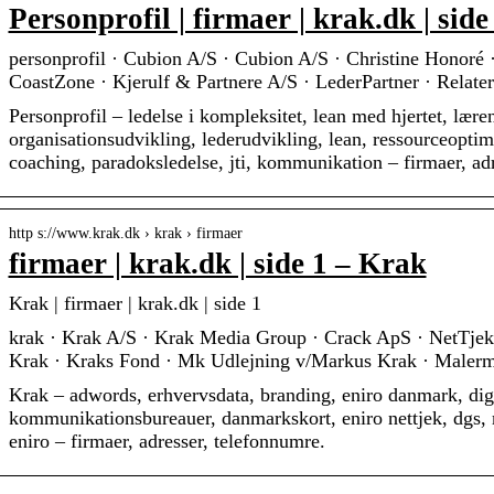
Personprofil | firmaer | krak.dk | side
personprofil · Cubion A/S · Cubion A/S · Christine Honoré · 
CoastZone · Kjerulf & Partnere A/S · LederPartner · Relater
Personprofil – ledelse i kompleksitet, lean med hjertet, lære
organisationsudvikling, lederudvikling, lean, ressourceopti
coaching, paradoksledelse, jti, kommunikation – firmaer, ad
http s://www.krak.dk › krak › firmaer
firmaer | krak.dk | side 1 – Krak
Krak | firmaer | krak.dk | side 1
krak · Krak A/S · Krak Media Group · Crack ApS · NetTjek
Krak · Kraks Fond · Mk Udlejning v/Markus Krak · Maler
Krak – adwords, erhvervsdata, branding, eniro danmark, digi
kommunikationsbureauer, danmarkskort, eniro nettjek, dgs, 
eniro – firmaer, adresser, telefonnumre.