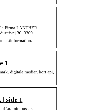
n V · Firma LANTHER.
ndustrivej 36. 3300 …
ontaktinformation.
e 1
rk, digitale medier, kort api,
| side 1
auffør, minibusser,