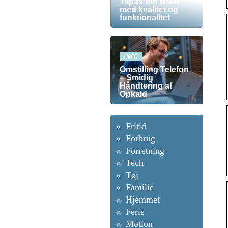
Tilpas din BMW
med kvalitet og
funktionalitet
INFO
Omstilling Telefon
– Smidig
Håndtering af
Opkald
Fritid
Forbrug
Forretning
Tech
Tøj
Familie
Hjemmet
Ferie
Motion