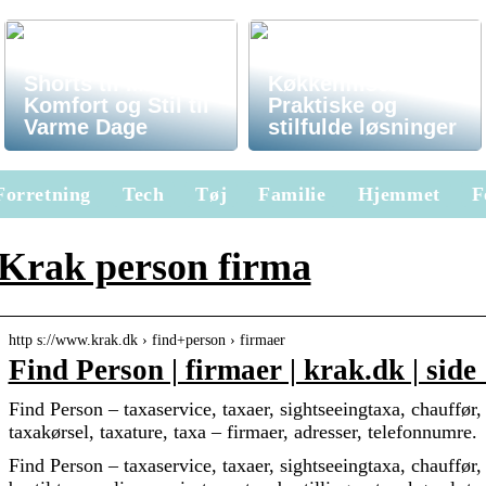
Shorts til Mænd –
Køkkenfliser –
Komfort og Stil til
Praktiske og
Varme Dage
stilfulde løsninger
Forretning
Tech
Tøj
Familie
Hjemmet
F
Krak person firma
http s://www.krak.dk › find+person › firmaer
Find Person | firmaer | krak.dk | side
Find Person – taxaservice, taxaer, sightseeingtaxa, chauffør
taxakørsel, taxature, taxa – firmaer, adresser, telefonnumre.
Find Person – taxaservice, taxaer, sightseeingtaxa, chauffør,