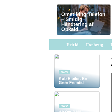
Omstilling Telefon
– Smidig
Håndtering af
Opkald
Fritid
Forbrug
INFO
Køb Elbiler: En
Grøn Fremtid
INFO