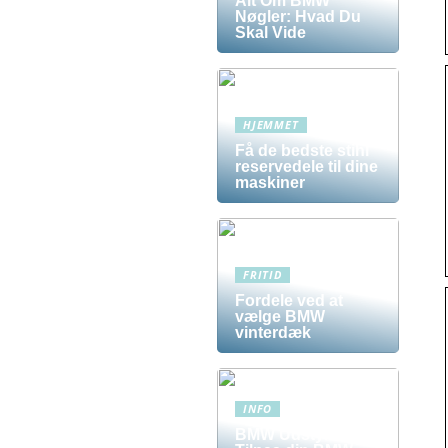
Alt Om BMW
Nøgler: Hvad Du
Skal Vide
HJEMMET
Få de bedste stihl
reservedele til dine
maskiner
FRITID
Fordele ved at
vælge BMW
vinterdæk
INFO
BMW Udstyr –