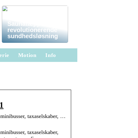
Infrarød
Saunatæppe er en
revolutionerende
sundhedsløsning
erie
Motion
Info
 1
, minibusser, taxaselskaber, …
 minibusser, taxaselskaber,