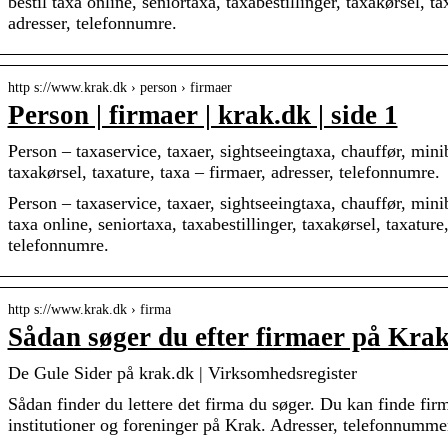
bestil taxa online, seniortaxa, taxabestillinger, taxakørsel, ta
adresser, telefonnumre.
http s://www.krak.dk › person › firmaer
Person | firmaer | krak.dk | side 1
Person – taxaservice, taxaer, sightseeingtaxa, chauffør, min
taxakørsel, taxature, taxa – firmaer, adresser, telefonnumre.
Person – taxaservice, taxaer, sightseeingtaxa, chauffør, minib
taxa online, seniortaxa, taxabestillinger, taxakørsel, taxature
telefonnumre.
http s://www.krak.dk › firma
Sådan søger du efter firmaer på Kra
De Gule Sider på krak.dk | Virksomhedsregister
Sådan finder du lettere det firma du søger. Du kan finde fir
institutioner og foreninger på Krak. Adresser, telefonnummer