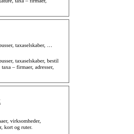
xature, taxa – firmaer,
ibusser, taxaselskaber, …
usser, taxaselskaber, bestil
, taxa – firmaer, adresser,
k
maer, virksomheder,
, kort og ruter.