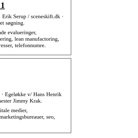
 1
Erik Serup / sceneskift.dk ·
et søgning.
nde evalueringer,
mering, lean manufactoring,
resser, telefonnumre.
 · Egeløkke v/ Hans Henrik
mester Jimmy Krak.
tale medier,
marketingsbureauer, seo,