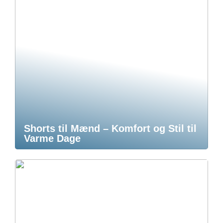
Shorts til Mænd – Komfort og Stil til
Varme Dage