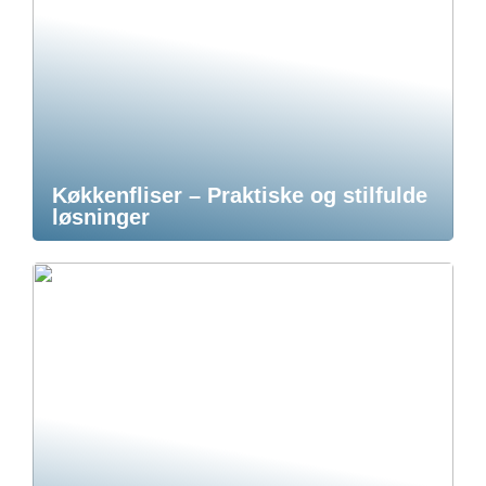
Køkkenfliser – Praktiske og stilfulde
løsninger