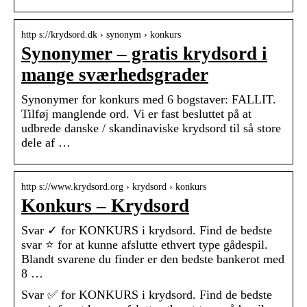
http s://krydsord.dk › synonym › konkurs
Synonymer – gratis krydsord i
mange sværhedsgrader
Synonymer for konkurs med 6 bogstaver: FALLIT.
Tilføj manglende ord. Vi er fast besluttet på at
udbrede danske / skandinaviske krydsord til så store
dele af …
http s://www.krydsord.org › krydsord › konkurs
Konkurs – Krydsord
Svar ✓ for KONKURS i krydsord. Find de bedste
svar ⭐ for at kunne afslutte ethvert type gådespil.
Blandt svarene du finder er den bedste bankerot med
8 …
Svar ✅ for KONKURS i krydsord. Find de bedste