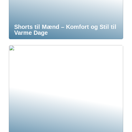
Shorts til Mænd – Komfort og Stil til
Varme Dage