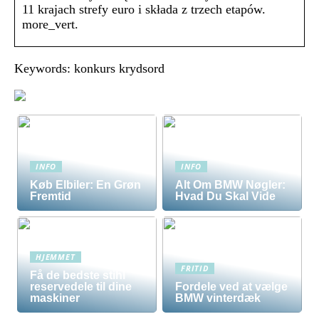
11 krajach strefy euro i składa z trzech etapów.
more_vert.
Keywords: konkurs krydsord
INFO
INFO
Køb Elbiler: En Grøn
Alt Om BMW Nøgler:
Fremtid
Hvad Du Skal Vide
HJEMMET
FRITID
Få de bedste stihl
reservedele til dine
Fordele ved at vælge
maskiner
BMW vinterdæk