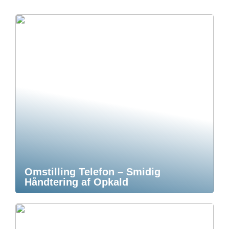
Omstilling Telefon – Smidig
Håndtering af Opkald