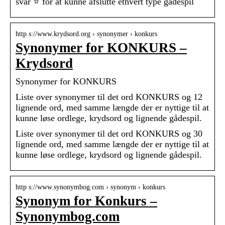
svar ⭐ for at kunne afslutte ethvert type gådespil
http s://www.krydsord.org › synonymer › konkurs
Synonymer for KONKURS –
Krydsord
Synonymer for KONKURS
Liste over synonymer til det ord KONKURS og 12
lignende ord, med samme længde der er nyttige til at
kunne løse ordlege, krydsord og lignende gådespil.
Liste over synonymer til det ord KONKURS og 30
lignende ord, med samme længde der er nyttige til at
kunne løse ordlege, krydsord og lignende gådespil.
http s://www.synonymbog.com › synonym › konkurs
Synonym for Konkurs –
Synonymbog.com