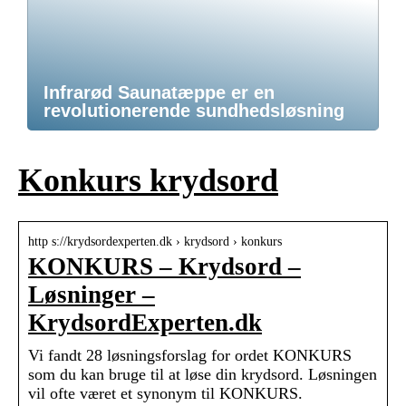
Infrarød Saunatæppe er en
revolutionerende sundhedsløsning
Konkurs krydsord
http s://krydsordexperten.dk › krydsord › konkurs
KONKURS – Krydsord –
Løsninger –
KrydsordExperten.dk
Vi fandt 28 løsningsforslag for ordet KONKURS
som du kan bruge til at løse din krydsord. Løsningen
vil ofte været et synonym til KONKURS.