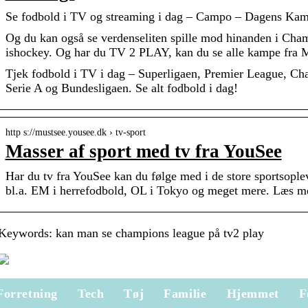
Se fodbold i TV og streaming i dag – Campo – Dagens Kam
Og du kan også se verdenseliten spille mod hinanden i Ch
ishockey. Og har du TV 2 PLAY, kan du se alle kampe fra M
Tjek fodbold i TV i dag – Superligaen, Premier League, C
Serie A og Bundesligaen. Se alt fodbold i dag!
http s://mustsee.yousee.dk › tv-sport
Masser af sport med tv fra YouSee
Har du tv fra YouSee kan du følge med i de store sportsople
bl.a. EM i herrefodbold, OL i Tokyo og meget mere. Læs me
Keywords: kan man se champions league på tv2 play
Forretning
Tech
Tøj
Familie
Hjemmet
F