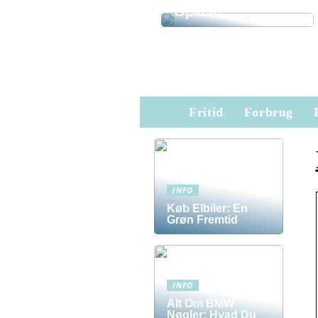
Opkald
Fritid
Forbrug
INFO
Køb Elbiler: En
Grøn Fremtid
INFO
Alt Om BMW
Nøgler: Hvad Du