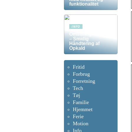
funktionalitet
INFO
Omstilling Telefon
– Smidig
Håndtering af
Opkald
Fritid
Forbrug
Forretning
Tech
Tøj
Familie
Hjemmet
Ferie
Motion
Info