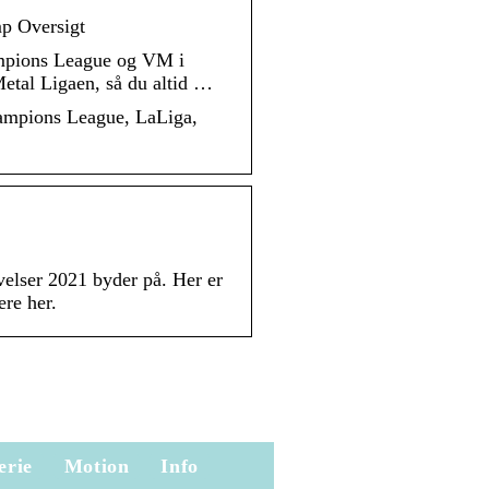
p Oversigt
ampions League og VM i
etal Ligaen, så du altid …
hampions League, LaLiga,
velser 2021 byder på. Her er
re her.
erie
Motion
Info