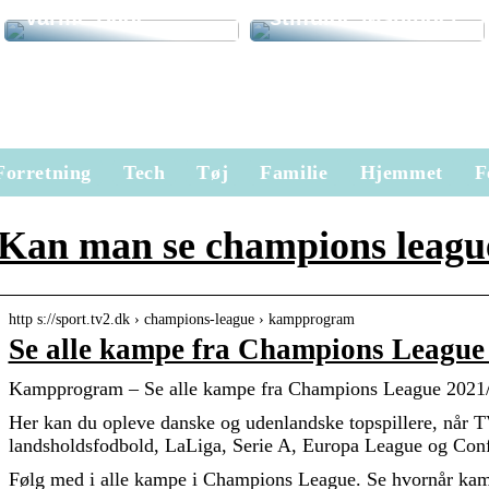
Varme Dage
stilfulde løsninger
Forretning
Tech
Tøj
Familie
Hjemmet
F
Kan man se champions league
http s://sport.tv2.dk › champions-league › kampprogram
Se alle kampe fra Champions League
Kampprogram – Se alle kampe fra Champions League 2021
Her kan du opleve danske og udenlandske topspillere, når 
landsholdsfodbold, LaLiga, Serie A, Europa League og Con
Følg med i alle kampe i Champions League. Se hvornår kampe