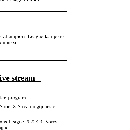
 alle Champions League kampene
 kunne se …
ve stream –
ler, program
port X Streamingtjeneste:
ions League 2022/23. Vores
ague.