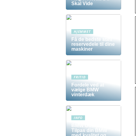
Skal Vide
HJEMMET
Få de bedste stihl
reservedele til dine
maskiner
FRITID
Fordele ved at
vælge BMW
vinterdæk
INFO
BMW Udstyr –
Tilpas din BMW
med kvalitet og