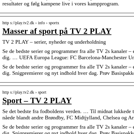
resultater og følg kampene live i vores kampprogram.
http s://play.tv2.dk › info › sportx
Masser af sport på TV 2 PLAY
TV 2 PLAY – serier, nyheder og underholdning
Se de bedste serier og programmer fra alle TV 2s kanaler – en
dig. … UEFA Europa League: FC Barcelona-Manchester U
Se de bedste serier og programmer fra alle TV 2s kanaler – en
dig. Snigpremierer og nyt indhold hver dag. Prøv Basispakke
http s://play.tv2.dk › sport
Sport – TV 2 PLAY
Se det bedste fra fodboldens verden. … Til midnat lukkede 
nåede blandt andre Brøndby, FC Midtjylland, Chelsea og Ar
Se de bedste serier og programmer fra alle TV 2s kanaler – en
dig. Snigpremierer og nyt indhold hver dag. Prøv Basispakke