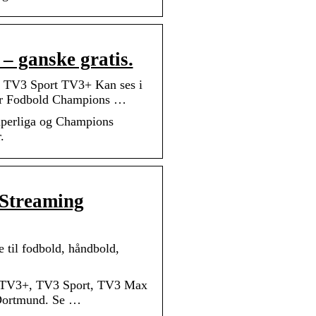
 – ganske gratis.
 TV3 Sport TV3+ Kan ses i
ser Fodbold Champions …
uperliga og Champions
.
 Streaming
 til fodbold, håndbold,
på TV3+, TV3 Sport, TV3 Max
 Dortmund. Se …