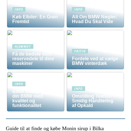
INFO
INFO
Køb Elbiler: En Grøn
Alt Om BMW Nøgler:
Fremtid
Hvad Du Skal Vide
HJEMMET
FRITID
Få de bedste stihl
reservedele til dine
Fordele ved at vælge
maskiner
BMW vinterdæk
INFO
INFO
BMW Udstyr – Tilpas
din BMW med
Omstilling Telefon –
kvalitet og
Smidig Håndtering
funktionalitet
af Opkald
Guide til at finde og købe Monin sirup i Bilka