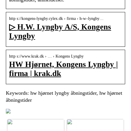
http s://kongens-lyngby.cylex.dk › firma › h-w–lyngby…
▷ H.W. Lyngby A/S, Kongens
Lyngby
http s://www.krak.dk › … › Kongens Lyngby
HW Hjørnet, Kongens Lyngby |
firma | krak.dk
Keywords: hw hjørnet lyngby åbningstider, hw hjørnet
åbningstider