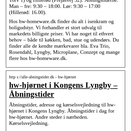
Torv 1) og Hillerød (Frejasvej 32). Åbningstiderne:
Man – fre: 9:30 – 18:00. Lør: 9:30 – 17:00
(Hillerød: 16.00).
Hos hw-homeware.dk finder du alt i isenkram og
boligudstyr. Vi forhandler et stort udvalg til
markedets billigste priser. Vi har noget til ethvert
behov – både til køkken, bad, stue og udendørs. Du
finder alle de kendte mærkevarer bla. Eva Trio,
Rosendahl, Lyngby, Microplane, Conzept og mange
flere hos hw-homeware.dk.
http s://alle-abningstider.dk › hw-hjørnet
hw-hjørnet i Kongens Lyngby –
Åbningstider
Åbningstider, adresse og kørselsvejledning til hw-
hjørnet i Kongens Lyngby. Åbningstider i dag for
hw-hjørnet. Andre steder i nærheden.
Kørselsvejledning.