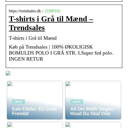
https://trendsales.dk ›
25309101
T-shirts i Grå til Mænd –
Trendsales
T-shirts i Grå til Mænd
Køb på Trendsales | 100% ØKOLIGISK
BOMULDS POLO I GRÅ STR. LSuper fed polo.
INGEN RETUR
INFO
INFO
Køb Elbiler: En Grøn
Alt Om BMW Nøgler:
Fremtid
Hvad Du Skal Vide