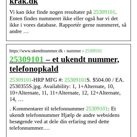
krak.dk
Vi kan ikke finde nogen resultater på
25309101
.
Enten findes nummeret ikke eller også har vi det
ikke i vores database. Rapportér gerne nummeret, så
andre …
https://www.ukendtnummer.dk › nummer ›
25309101
25309101
– et ukendt nummer,
telefonopkald
25309101
-HRP MFG #:
25309101
S. $504.00 / EA.
2530355S.jpg. Availability: 1, 1+Alternate, 10,
10+Alternate, 11, 11+Alternate, 12, 12+Alternate,
14, …
. Kommentarer til telefonnummer
25309101
: Et
ukendt telefonnummer Hjælp de andre websidens
besøgende ved at dele din erfaring med dette
telefonnummer.…