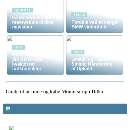
HJEMMET
FRITID
Få de bedste stihl
reservedele til dine
Fordele ved at vælge
maskiner
BMW vinterdæk
INFO
INFO
BMW Udstyr – Tilpas
din BMW med
Omstilling Telefon –
kvalitet og
Smidig Håndtering
funktionalitet
af Opkald
Guide til at finde og købe Monin sirup i Bilka